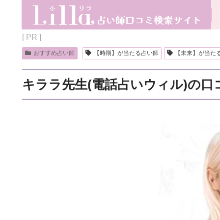
[ PR ]
おすすめ占い師
【時期】が当たる占い師
【未来】が当た
キララ先生(電話占いウィル)の