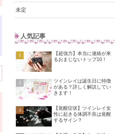
未定
人気記事
【超強力】本当に連絡が来
るおまじないトップ10！
ツインレイは誕生日に特徴
がある？詳しく解説してい
きます！
【覚醒症状】ツインレイ女
性に起きる体調不良は覚醒
するサイン？