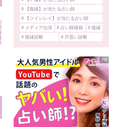
# 【復縁】が当たる占い師
# 【ツインレイ】が当たる占い師
# メディア出演
# 占い師移籍
# 復縁
# 復縁診断
# 片思い診断