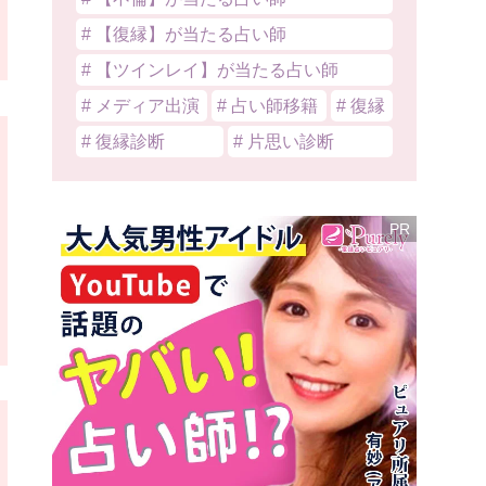
# 【復縁】が当たる占い師
# 【ツインレイ】が当たる占い師
# メディア出演
# 占い師移籍
# 復縁
# 復縁診断
# 片思い診断