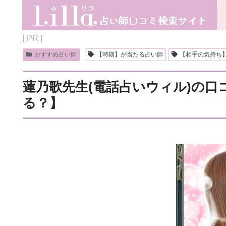
[ PR ]
おすすめ占い師
【時期】が当たる占い師
【相手の気持ち
蓮乃歌先生(電話占いウィル)の
る？】