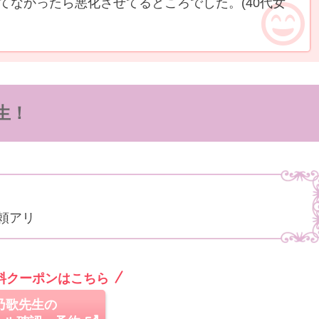
てなかったら悪化させてるところでした。
(40代女
生！
頼アリ
無料クーポンはこちら
乃歌先生の