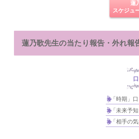
蓮
スケジュ
蓮乃歌先生の当たり報告・外れ報
口
「時期」口
「未来予知
「相手の気