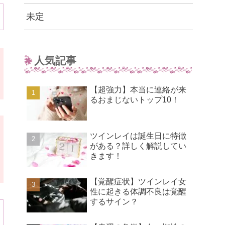
未定
人気記事
【超強力】本当に連絡が来
るおまじないトップ10！
ツインレイは誕生日に特徴
がある？詳しく解説してい
きます！
【覚醒症状】ツインレイ女
性に起きる体調不良は覚醒
するサイン？