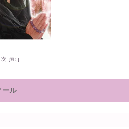
目次
ィール