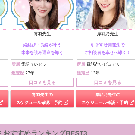
青羽先生
摩耶乃先生
縁結び・良縁が叶う
引き寄せ開運法で
未来を読み運命を導く
ご相談者を幸せへ導く！
所属
電話占いセラ
所属
電話占いピュアリ
鑑定歴
27年
鑑定歴
13年
口コミを見る
口コミを見る
青羽先生の
摩耶乃先生の
スケジュール確認・予約
スケジュール確認・予約
おすすめランキングBEST3