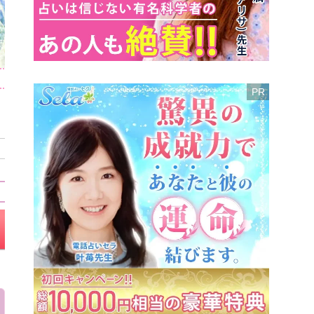
玖来くくり先生
珠玉の三代霊力で
お相手の心を読み解く！
所属
電話占いウィル
鑑定歴
11年
口コミを見る
玖来くくり先生の
スケジュール確認・予約