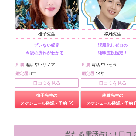
撫子先生
柊雅先生
ブレない鑑定
誤魔化しゼロの
今後の流れがわかる！
純粋霊視鑑定！
所属
電話占いリノア
所属
電話占いセラ
鑑定歴
8年
鑑定歴
14年
口コミを見る
口コミを見る
撫子先生の
柊雅先生の
スケジュール確認・予約
スケジュール確認・予約
当たる電話占い！口コミ