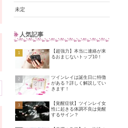
未定
人気記事
【超強力】本当に連絡が来
るおまじないトップ10！
ツインレイは誕生日に特徴
がある？詳しく解説してい
きます！
【覚醒症状】ツインレイ女
性に起きる体調不良は覚醒
するサイン？