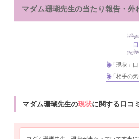
マダム珊瑚先生の当たり報告・外
口
「現状」口
「相手の気
マダム珊瑚先生の
現状
に関する口コ