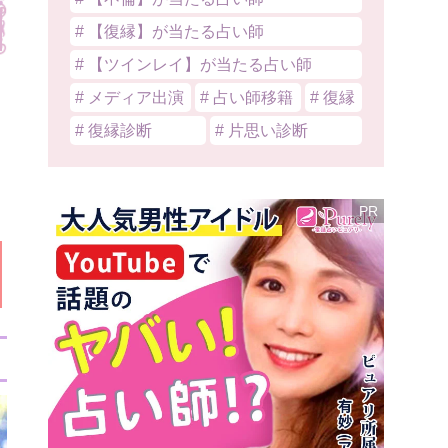
# 【復縁】が当たる占い師
# 【ツインレイ】が当たる占い師
# メディア出演
# 占い師移籍
# 復縁
# 復縁診断
# 片思い診断