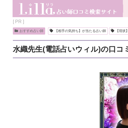
[ PR ]
おすすめ占い師
【相手の気持ち】が当たる占い師
【現状
水織先生(電話占いウィル)の口