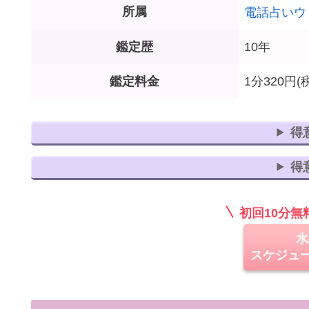
所属
電話占いウ
鑑定歴
10年
鑑定料金
1分320円(
得
得
初回10分
水
スケジュ