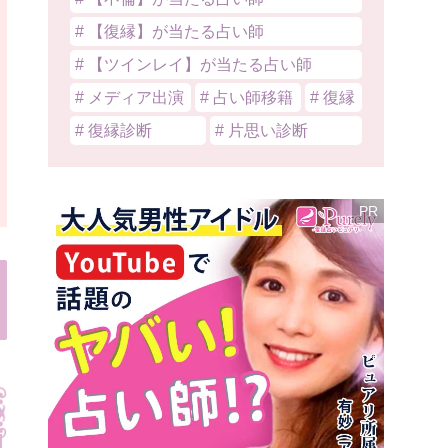
# 【復縁】が当たる占い師
# 【ツインレイ】が当たる占い師
# メディア出演
# 占い師移籍
# 復縁
# 復縁診断
# 片思い診断