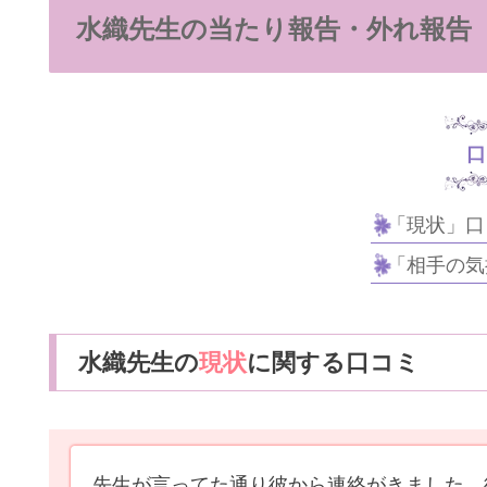
水織先生の当たり報告・外れ報告
口
「現状」口
「相手の気
水織先生の
現状
に関する口コミ
先生が言ってた通り彼から連絡がきました。