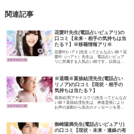
関連記事
花愛叶先生(電話占いピュアリ)の
口コミ【未来・相手の気持ちは当
たる？】※移籍情報アリ※
花愛叶(ハアト)先生ってどんな占い師？花
愛叶（ハアト）先生は、電話占いピュア
おすすめ占い師
リに所属する人気占い師です。以前はエ
キサイト電話占いで「花愛叶ルル（しえ
るるる）」先生として活動されており、
その頃から的確なリーディングと温かい
※退職※菖捺結浬先生(電話占い
人柄で多くのリピータ...
リノア)の口コミ【現状・相手の
気持ちは当たる？】
菖捺結浬(アヤナユウリ)先生ってどんな占
い師？菖捺結浬先生は、神道霊視により
おすすめ占い師
お声の波動から高次のメッセージを受け
取り、魂の本質に寄り添う鑑定を行いま
す。縁寄せや水晶浄化を通じて恋愛・復
縁・人間関係を好転へ導き、26年超の経
御崎陽満先生(電話占いピュアリ)
験と母性あふれる人...
の口コミ【現状・未来・連絡の有