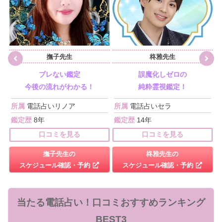
撫子先生
柊雅先生
ブレない鑑定
誤魔化しゼロの
今後の流れがわかる！
純粋霊視鑑定！
所属
電話占いリノア
所属
電話占いセラ
鑑定歴
8年
鑑定歴
14年
口コミを見る
口コミを見る
撫子先生の
柊雅先生の
スケジュール確認・予約
スケジュール確認・予約
当たる電話占い！口コミおすすめランキング
BEST3