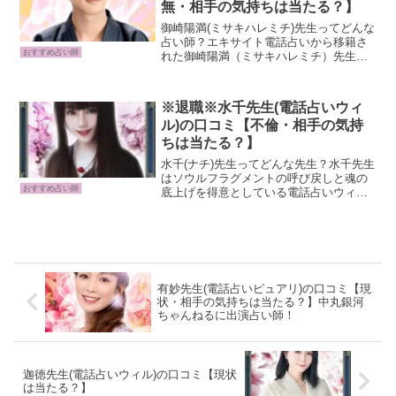
無・相手の気持ちは当たる？】
御崎陽満(ミサキハレミチ)先生ってどんな
占い師？エキサイト電話占いから移籍さ
おすすめ占い師
れた御崎陽満（ミサキハレミチ）先生。
現在は電話占いピュアリに所属し、恋愛
成就や復縁を中心に多くの相談を受けて
います。奄美ユタの教えをもとにした霊
※退職※水千先生(電話占いウィ
感・霊視と、独自の「...
ル)の口コミ【不倫・相手の気持
ちは当たる？】
水千(ナチ)先生ってどんな先生？水千先生
はソウルフラグメントの呼び戻しと魂の
おすすめ占い師
底上げを得意としている電話占いウィル
の鑑定師です。真空エネルギーを紐解き
ながら透視を行います。個人情報を必要
とせず、全空間法則を駆使して鑑定を行
うため、難解な恋愛問...
有妙先生(電話占いピュアリ)の口コミ【現
状・相手の気持ちは当たる？】中丸銀河
ちゃんねるに出演占い師！
迦徳先生(電話占いウィル)の口コミ【現状
は当たる？】