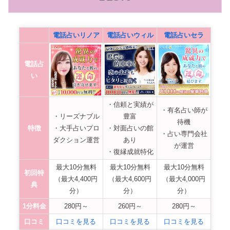
電話占いリノア
電話占いウィル
電話占いセラ
電話占
い
・信頼と実績が
・有名占い師が
・リーズナブル
豊富
待機
特徴
・大手占いプロ
・対面占いの館
・占い専門会社
ダクション運営
あり
が運営
・復縁成就特化
最大10分無料
最大10分無料
最大10分無料
初回特
（最大4,400円
（最大4,600円
（最大4,000円
典
分）
分）
分）
1分料金
280円～
260円～
280円～
口コミ
口コミを見る
口コミを見る
口コミを見る