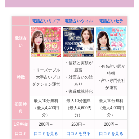
電話占いリノア
電話占いウィル
電話占いセラ
電話占
い
・信頼と実績が
・有名占い師が
・リーズナブル
豊富
待機
特徴
・大手占いプロ
・対面占いの館
・占い専門会社
ダクション運営
あり
が運営
・復縁成就特化
最大10分無料
最大10分無料
最大10分無料
初回特
（最大4,400円
（最大4,600円
（最大4,000円
典
分）
分）
分）
1分料金
280円～
260円～
280円～
口コミ
口コミを見る
口コミを見る
口コミを見る