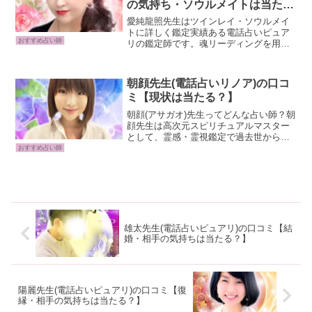
の気持ち・ソウルメイトは当た
る？】
愛純龍照先生はツインレイ・ソウルメイ
トに詳しく鑑定実績ある電話占いピュア
おすすめ占い師
リの鑑定師です。魂リーディングを用い
た鑑定はお相手様の魂と繋がり成功への
道筋を導き出してくれます。そんな先生
が得意とするのは恋愛成就です。「ご縁
朝顔先生(電話占いリノア)の口コ
を結ぶために必要なことは...
ミ【現状は当たる？】
朝顔(アサガオ)先生ってどんな占い師？朝
顔先生は高次元スピリチュアルマスター
として、霊感・霊視鑑定で過去世から問
題の根本原因を探り、魂の叫びに耳を傾
おすすめ占い師
けます。恋愛相談を得意とし、ツインレ
イや魂の統合に関するアドバイスで、相
談者様の心を癒し、未...
雄太先生(電話占いピュアリ)の口コミ【結
婚・相手の気持ちは当たる？】
陽麗先生(電話占いピュアリ)の口コミ【復
縁・相手の気持ちは当たる？】