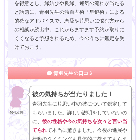
を得意とし、縁結びや良縁、運気の流れが当たる
と話題に。青羽先生の独自占術「星鍵術」による
的確なアドバイスで、恋愛や片思いに悩む方から
の相談が続出中。これからますます予約が取りに
くくなると予想されるため、今のうちに鑑定を受
けておこう。
青羽先生の口コミ
彼の気持ちが当たりました！
青羽先生に片思い中の彼について鑑定して
もらいました。詳しい説明をしていないの
40代女性
に、
彼の性格や今の気持ちを次々と言い当
てられ
て本当に驚きました。今後の進展や
行動のタイミングも具体的に教えてもらえ