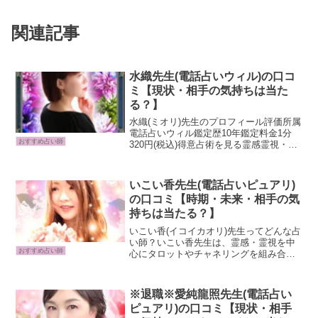
関連記事
水織先生(電話占いウィル)の口コ
ミ【現状・相手の気持ちは当た
る？】
水織(ミオリ)先生のプロフィール評価所属
電話占いウィル鑑定歴10年鑑定料金1分
おすすめ占い師
320円(税込)得意占術を見る霊感霊視・シ
ャドウマインド占術・ヒューマンアナリ
ティクス・人間解析・透視・過去視・未
来予知・ルノルマンカード・思念伝達・
いこい香先生(電話占いピュアリ)
想念伝達・波...
の口コミ【時期・未来・相手の気
持ちは当たる？】
いこい香(イコイカオリ)先生ってどんな占
い師？いこい香先生は、霊感・霊視を中
おすすめ占い師
心にタロットやチャネリングを組み合わ
せた鑑定を得意とする、電話占いピュア
リ所属の占い師です。鑑定中は相手の気
持ちや状況を丁寧に読み取りながら、相
※退職※愛純龍照先生(電話占い
談者様にとって最も良...
ピュアリ)の口コミ【現状・相手