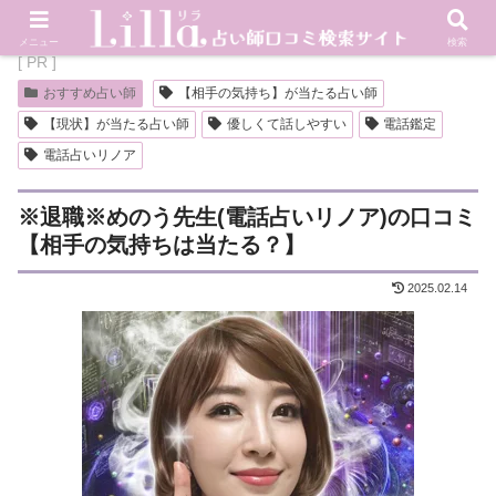
メニュー
検索
[ PR ]
おすすめ占い師
【相手の気持ち】が当たる占い師
【現状】が当たる占い師
優しくて話しやすい
電話鑑定
電話占いリノア
※退職※めのう先生(電話占いリノア)の口コミ
【相手の気持ちは当たる？】
2025.02.14