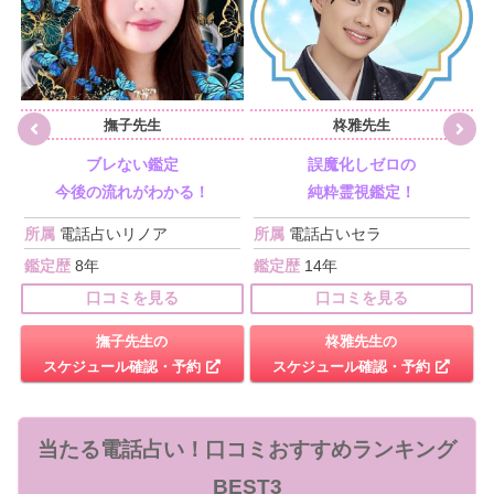
撫子先生
柊雅先生
ブレない鑑定
誤魔化しゼロの
今後の流れがわかる！
純粋霊視鑑定！
所属
電話占いリノア
所属
電話占いセラ
鑑定歴
8年
鑑定歴
14年
口コミを見る
口コミを見る
撫子先生の
柊雅先生の
スケジュール確認・予約
スケジュール確認・予約
当たる電話占い！口コミおすすめランキング
BEST3