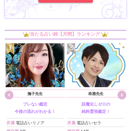
当たる占い師【月間】ランキング
撫子先生
柊雅先生
ブレない鑑定
誤魔化しゼロの
今後の流れがわかる！
純粋霊視鑑定！
所属
電話占いリノア
所属
電話占いセラ