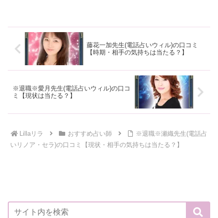
未来を見通します。負の浄化や願望成
就、縁結び、金運向上などに効果があり
ます。相手の心の奥の気持ち...
藤花一加先生(電話占いウィル)の口コミ
【時期・相手の気持ちは当たる？】
※退職※愛月先生(電話占いウィル)の口コ
ミ【現状は当たる？】
Lillaリラ
おすすめ占い師
※退職※瀬織先生(電話占
いリノア・セラ)の口コミ【現状・相手の気持ちは当たる？】