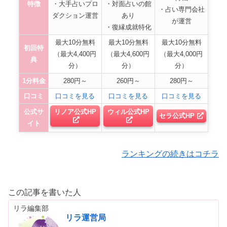
特徴
・大手占いプロ
・対面占いの館
・占い専門会社
ダクション運営
あり
が運営
・復縁成就特化
最大10分無料
最大10分無料
最大10分無料
初回特
（最大4,400円
（最大4,600円
（最大4,000円
典
分）
分）
分）
1分料金
280円～
260円～
280円～
口コミ
口コミを見る
口コミを見る
口コミを見る
公式サ
リノア公式HP
ウィル公式HP
セラ公式HP
イト
ランキングの続きはコチラ
この記事を書いた人
リラ編集部
リラ運営局