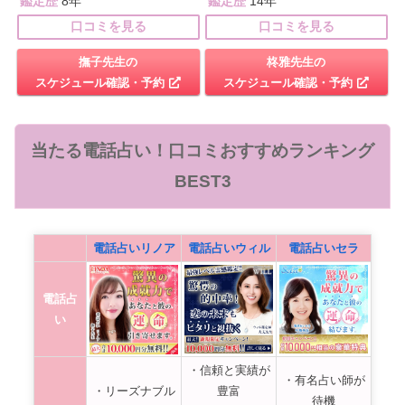
鑑定歴
8年
鑑定歴
14年
口コミを見る
口コミを見る
撫子先生の
柊雅先生の
スケジュール確認・予約
スケジュール確認・予約
当たる電話占い！口コミおすすめランキング
BEST3
電話占いリノア
電話占いウィル
電話占いセラ
電話占
い
・信頼と実績が
・有名占い師が
・リーズナブル
豊富
待機