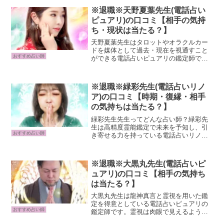
になるよう働きかけてくださいます。ご
※退職※天野夏葉先生(電話占い
自身ではどうにもできない...
ピュアリ)の口コミ【相手の気持
ち・現状は当たる？】
天野夏葉先生はタロットやオラクルカー
ドを媒体として過去・現在を視通すこと
おすすめ占い師
ができる電話占いピュアリの鑑定師で
す。そんな先生が得意としているのは、
片思い・復縁など本心が視えないお相手
様への恋愛相談です。鋭い読み解き術と
※退職※緑彩先生(電話占いリノ
的確なアドバイスから望む未...
ア)の口コミ【時期・復縁・相手
の気持ちは当たる？】
緑彩先生先生ってどんな占い師？緑彩先
生は高精度霊能鑑定で未来を予知し、引
おすすめ占い師
き寄せる力を持っている電話占いリノア
の鑑定師です。幼少期から霊感が強く、
霊視や霊聴によるメッセージを受信し、
自然のエネルギーも感じ取ります。鑑定
※退職※大黒丸先生(電話占いピ
では未来を具体的に伝え、...
ュアリ)の口コミ【相手の気持ち
は当たる？】
大黒丸先生は龍神真言と霊視を用いた鑑
定を得意としている電話占いピュアリの
おすすめ占い師
鑑定師です。霊視は肉眼で見えるような
視え方をし、龍神祝詞により真実を知り