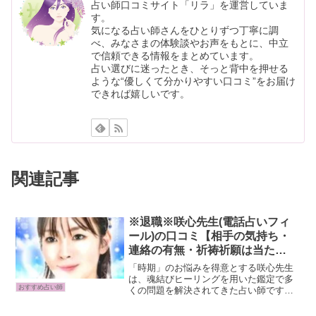
占い師口コミサイト「リラ」を運営していま
す。
気になる占い師さんをひとりずつ丁寧に調
べ、みなさまの体験談やお声をもとに、中立
で信頼できる情報をまとめています。
占い選びに迷ったとき、そっと背中を押せる
ような“優しくて分かりやすい口コミ”をお届け
できれば嬉しいです。
関連記事
※退職※咲心先生(電話占いフィ
ール)の口コミ【相手の気持ち・
連絡の有無・祈祷祈願は当た
る？】
「時期」のお悩みを得意とする咲心先生
は、魂結びヒーリングを用いた鑑定で多
おすすめ占い師
くの問題を解決されてきた占い師です。
連絡が欲しい・結婚したいなど物事が動
き出すエネルギーを送り、望むべき未来