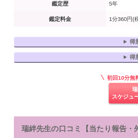
鑑定歴
5年
鑑定料金
1分360円(
得
得
初回10分
瑞
スケジュ
瑞絆先生の口コミ【当たり報告・