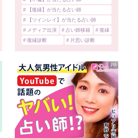
# 【復縁】が当たる占い師
# 【ツインレイ】が当たる占い師
# メディア出演
# 占い師移籍
# 復縁
# 復縁診断
# 片思い診断