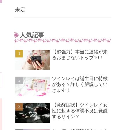
未定
人気記事
【超強力】本当に連絡が来
るおまじないトップ10！
ツインレイは誕生日に特徴
がある？詳しく解説してい
きます！
【覚醒症状】ツインレイ女
性に起きる体調不良は覚醒
するサイン？