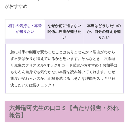
がおすすめ！
相手の気持ち・本音
なぜか前に進まない
本当はどうしたいの
が知りたい
関係…理由が知りた
か、自分の答えを知
い
りたい
急に相手の態度が変わったことはありませんか？理由がわから
ず不安ばかりが増えているかと思います。そんなとき、六希瑠
可先生のクリスタル×オラクルカード鑑定がおすすめ！お相手は
もちろん自身でも気付かない本音を読み解いてくれます。なぜ
態度が変わったのか…距離を感じる…そんな理由をスッキリ解
決したい方は要チェック！
何度も同じところで躓いたり良い流れがこないことはありません
気持ちが揺れて自分の気持ちに迷いがある方や決断できない方…
か？状況が変わらず停滞している理由がわかれば、前進するため
先生の鑑定は深層に眠る本音を言葉にして伝えてくれます。迷い
六希瑠可先生の口コミ【当たり報告・外れ
のきっかけを掴むことができます。六希瑠可先生の清廉の水晶を
の正体を一緒に整理して、自分自身の答えを見つけたい方におす
報告】
用いた鑑定なら、魂の状態や流れをリセットすることで現状を見
すめです。
つめ直して軌道修正できます。今の状況を変えたいかたにおすす