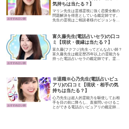
気持ちは当たる？】
マリン先生は霊感霊視に強く恋愛全般の
問題解決を得意としている鑑定師です。
おすすめ占い師
先生の霊視はご相談者様のビジョンを鮮
明に視ることができ前世・現状・未来を
視通す力があります。「片思い中の彼の
気持ちが知りたい」「行動するタイミン
富久藤先生(電話占いセラ)の口コ
グは？」「運命の相手と出...
ミ【現状・復縁は当たる？】
富久藤(フクフジ)先生ってどんな占い師？
富久藤先生は鑑定歴25年以上の霊能力を
持った電話占いセラの鑑定師です。霊
感・霊視・霊聴を駆使し、タロットや九
おすすめ占い師
星気学、四柱推命も併用した鑑定をを行
います。約3万人の人生の転機に寄り添っ
てきた経験から、相...
※退職※心乃先生(電話占いピュ
アリ)の口コミ【現状・相手の気
持ちは当たる？】
心乃先生は超人的霊能力を駆使してお相
手を目の前に降ろし、直接問いかけるこ
おすすめ占い師
とができる電話占いピュアリの鑑定師で
す。霊視や口寄せを用いて好きな異性か
ら故人やペットまで幅広い存在と会話
し、真実を伝えます。ご相談者様の状況
を的確に判断し状況の進展を...