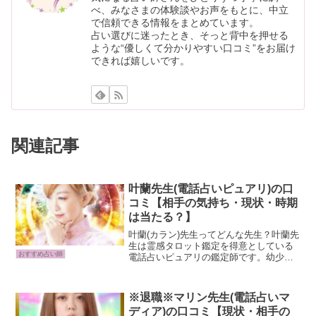
べ、みなさまの体験談やお声をもとに、中立
で信頼できる情報をまとめています。
占い選びに迷ったとき、そっと背中を押せる
ような“優しくて分かりやすい口コミ”をお届け
できれば嬉しいです。
関連記事
叶蘭先生(電話占いピュアリ)の口
コミ【相手の気持ち・現状・時期
は当たる？】
叶蘭(カラン)先生ってどんな先生？叶蘭先
生は霊感タロット鑑定を得意としている
おすすめ占い師
電話占いピュアリの鑑定師です。幼少期
より強い霊力を授かった先生は高次元か
らのメッセージを受け取ることができ、
タロットと併用した鑑定で多くの恋愛相
※退職※マリン先生(電話占いマ
談を解決されてきまし...
ディア)の口コミ【現状・相手の