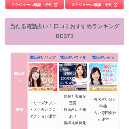
スケジュール確認・予約
スケジュール確認・予約
当たる電話占い！口コミおすすめランキング
BEST3
電話占いリノア
電話占いウィル
電話占いセラ
電話占
い
・信頼と実績が
・有名占い師が
・リーズナブル
豊富
待機
特徴
・大手占いプロ
・対面占いの館
・占い専門会社
ダクション運営
あり
が運営
・復縁成就特化