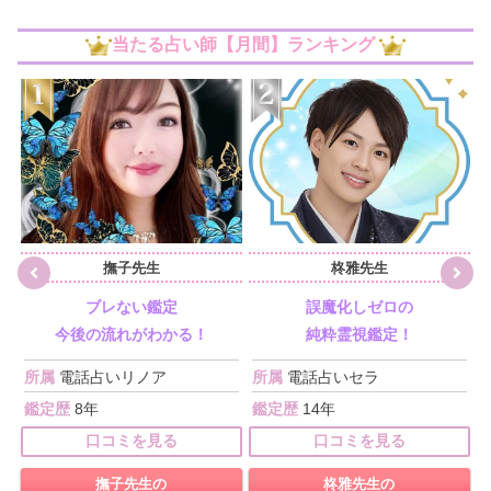
当たる占い師【月間】ランキング
撫子先生
柊雅先生
ブレない鑑定
誤魔化しゼロの
今後の流れがわかる！
純粋霊視鑑定！
所属
電話占いリノア
所属
電話占いセラ
鑑定歴
8年
鑑定歴
14年
口コミを見る
口コミを見る
撫子先生の
柊雅先生の