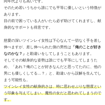
同年代よりも高いです。
そのため若いうちから誰にでも平等に優しいという特徴が
あります。
目の前で困っている人がいたら必ず助けてくれますし、献
身的なサポートも得意です。
慈愛の深いツインレイ女性は下心なんて一切なく手を差し
伸べますが、差し伸べられた側の男性は
「俺のことが好き
なのかな？」
と勘違いをしてしまうこともあります。
そしてその献身的な姿勢は誰にでも平等にしてしまうた
め、「あれ？俺のことが好きなんだと思ってたのに、他の
男にも優しくしてる…？」と、勘違いから誤解を生んでし
まう可能性も。
ツインレイ女性の献身的さは、時に思わせぶりな態度とい
う印象を与えてしまい、魔性の女だと思われてしまうので
す。