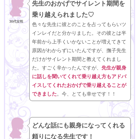
先生のおかげでサイレント期間を
乗り越えられました♡
30代女性
色々な先生に彼とのことを占ってもらいツ
インレイだと分かりました。その彼とは半
年前から上手くいかないことが増えてきて
原因がわからずにいたんですが、撫子先生
だけがサイレント期間と教えてくれまし
た。すごく辛かったんですが、
先生が親身
に話しを聞いてくれて乗り越え方もアドバ
イスしてくれたおかげで乗り越えることが
できました
。今、とても幸せです！！
どんな話にも親身になってくれる
頼りになる先生です！