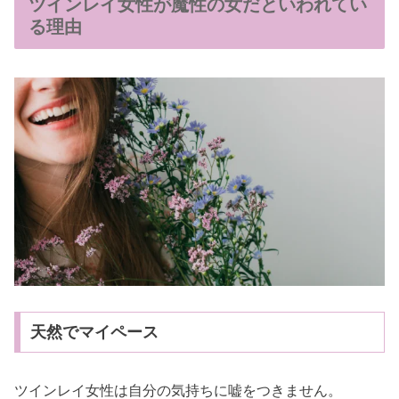
ツインレイ女性が魔性の女だといわれてい
る理由
天然でマイペース
ツインレイ女性は自分の気持ちに嘘をつきません。