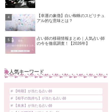
【幸運の象徴】白い蜘蛛のスピリチュ
アル的な意味とは？
占い師の移籍情報まとめ｜人気占い師
の今を徹底調査！【2026年】
人気キーワード
# 【時期】が当たる占い師
# 【相手の気持ち】が当たる占い師
# 【未来】が当たる占い師