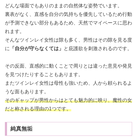
どんな場面でもありのままの自然体な姿勢でいます。
裏表がなく、直感を自分の気持ちを優先しているため行動
が予測できない部分もあるため、天然でマイペースに思わ
れます。
そんなツインレイ女性は隙も多く、男性はその隙を見る度
に
「自分が守らなくては」
と庇護欲を刺激されるのです。
その反面、直感的に動くことで周りとは違った意見や発見
を見つけたりすることもあります。
またツインレイ女性は母性も強いため、人から頼られるよ
うな面もあります。
そのギャップが男性からはとても魅力的に映り、魔性の女
だと称される理由の1つです。
純真無垢