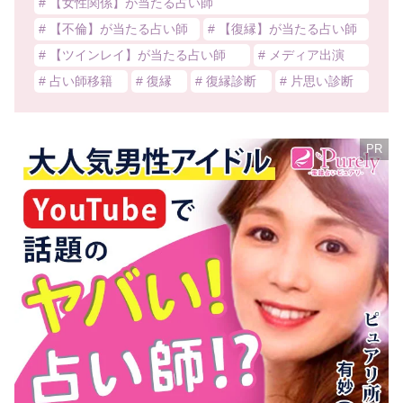
# 【女性関係】が当たる占い師
# 【不倫】が当たる占い師
# 【復縁】が当たる占い師
# 【ツインレイ】が当たる占い師
# メディア出演
# 占い師移籍
# 復縁
# 復縁診断
# 片思い診断