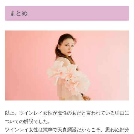
まとめ
以上、ツインレイ女性が魔性の女だと言われている理由に
ついての解説でした。
ツインレイ女性は純粋で天真爛漫だからこそ、思わぬ部分