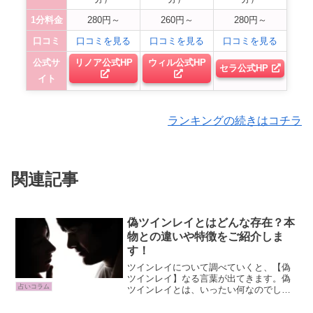
1分料金
280円～
260円～
280円～
口コミ
口コミを見る
口コミを見る
口コミを見る
公式サ
リノア公式HP
ウィル公式HP
セラ公式HP
イト
ランキングの続きはコチラ
関連記事
偽ツインレイとはどんな存在？本
物との違いや特徴をご紹介しま
す！
ツインレイについて調べていくと、【偽
ツインレイ】なる言葉が出てきます。偽
占いコラム
ツインレイとは、いったい何なのでしょ
うか。このページでは、偽ツインレイに
ついて詳しく解説していきます！偽ツイ