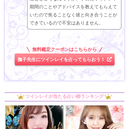
期間のことやアドバイスを教えてもらえて
いたので焦ることなく彼と向き合うことが
できているので不安はありません。
無料鑑定クーポンはこちらから
撫子先生にツインレイを占ってもらおう！
ツインレイが当たる占い師ランキング