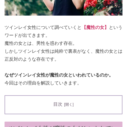
ツインレイ女性について調べていくと
【魔性の女】
という
ワードが出てきます。
魔性の女とは、男性を惑わす存在。
しかしツインレイ女性は純粋で裏表がなく、魔性の女とは
正反対のような存在です。
なぜツインレイ女性が魔性の女といわれているのか。
今回はその理由を解説していきます。
目次