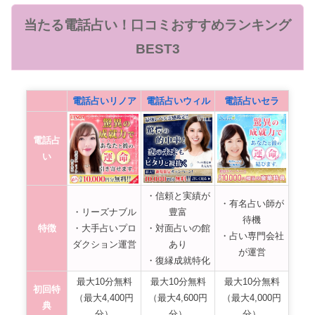
当たる電話占い！口コミおすすめランキング
BEST3
電話占いリノア
電話占いウィル
電話占いセラ
電話占
い
・信頼と実績が
・有名占い師が
・リーズナブル
豊富
待機
特徴
・大手占いプロ
・対面占いの館
・占い専門会社
ダクション運営
あり
が運営
・復縁成就特化
最大10分無料
最大10分無料
最大10分無料
初回特
（最大4,400円
（最大4,600円
（最大4,000円
典
分）
分）
分）