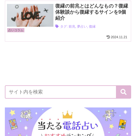
復縁の前兆とはどんなもの？復縁
体験談から復縁するサインを9個
紹介
タグ:
前兆
,
夢占い
,
復縁
占いコラム
2024.11.21