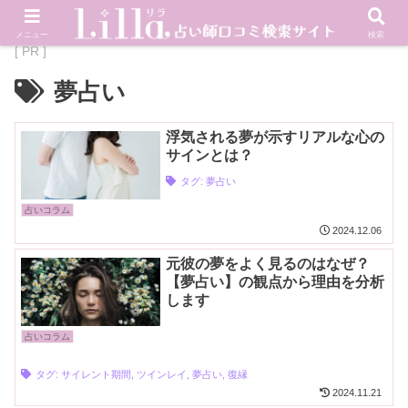
メニュー
検索
[ PR ]
夢占い
浮気される夢が示すリアルな心の
サインとは？
タグ:
夢占い
占いコラム
2024.12.06
元彼の夢をよく見るのはなぜ？
【夢占い】の観点から理由を分析
します
占いコラム
タグ:
サイレント期間
,
ツインレイ
,
夢占い
,
復縁
2024.11.21