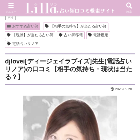
メニュー
検索
[ PR ]
おすすめ占い師
【相手の気持ち】が当たる占い師
【現状】が当たる占い師
占い師移籍
電話鑑定
電話占いリノア
djlovei[ディージェイラブイズ]先生(電話占い
リノア)の口コミ【相手の気持ち・現状は当た
る？】
2026.05.20