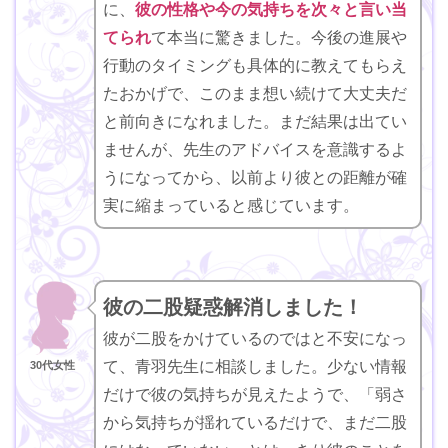
に、
彼の性格や今の気持ちを次々と言い当
てられ
て本当に驚きました。今後の進展や
行動のタイミングも具体的に教えてもらえ
たおかげで、このまま想い続けて大丈夫だ
と前向きになれました。まだ結果は出てい
ませんが、先生のアドバイスを意識するよ
うになってから、以前より彼との距離が確
実に縮まっていると感じています。
彼の二股疑惑解消しました！
彼が二股をかけているのではと不安になっ
て、青羽先生に相談しました。少ない情報
30代女性
だけで彼の気持ちが見えたようで、「弱さ
から気持ちが揺れているだけで、まだ二股