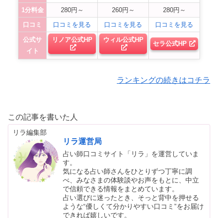
1分料金
280円～
260円～
280円～
口コミ
口コミを見る
口コミを見る
口コミを見る
公式サ
リノア公式HP
ウィル公式HP
セラ公式HP
イト
ランキングの続きはコチラ
この記事を書いた人
リラ編集部
リラ運営局
占い師口コミサイト「リラ」を運営していま
す。
気になる占い師さんをひとりずつ丁寧に調
べ、みなさまの体験談やお声をもとに、中立
で信頼できる情報をまとめています。
占い選びに迷ったとき、そっと背中を押せる
ような“優しくて分かりやすい口コミ”をお届け
できれば嬉しいです。