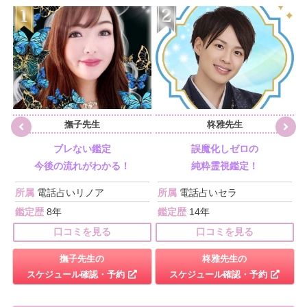
撫子先生
柊雅先生
ブレない鑑定
誤魔化しゼロの
今後の流れがわかる！
純粋霊視鑑定！
所属
電話占いリノア
所属
電話占いセラ
鑑定歴
8年
鑑定歴
14年
口コミを見る
口コミを見る
撫子先生の
柊雅先生の
スケジュール確認・予約
スケジュール確認・予約