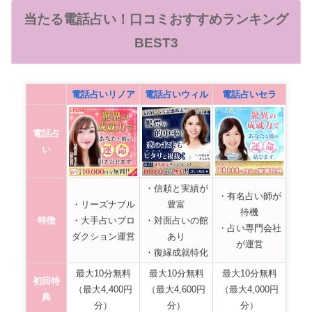
当たる電話占い！口コミおすすめランキング
BEST3
電話占いリノア
電話占いウィル
電話占いセラ
電話占
い
・信頼と実績が
・有名占い師が
・リーズナブル
豊富
待機
特徴
・大手占いプロ
・対面占いの館
・占い専門会社
ダクション運営
あり
が運営
・復縁成就特化
最大10分無料
最大10分無料
最大10分無料
初回特
（最大4,400円
（最大4,600円
（最大4,000円
典
分）
分）
分）