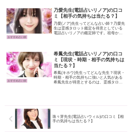
叶祈先生の鑑定では、生年月日を使わず
相手の気持ちを視ることができます。過
乃愛先生(電話占いリノア)の口コ
去・現在・未来の透視...
ミ【相手の気持ちは当たる？】
乃愛(ノア)先生ってどんな占い師？乃愛先
生は霊感タロット鑑定を得意としている
電話占いリノアの鑑定師です。祖母から
受け継いだ霊感とエンパス能力を駆使
おすすめ占い師
し、禁断の愛やツインレイなど複雑な恋
愛の悩みに光を灯します。優しい雰囲気
で相談者の心に寄り添い...
希鳳先生(電話占いリノア)の口コ
ミ【現状・時期・相手の気持ちは
当たる？】
希鳳(キホウ)先生ってどんな先生？現状・
時期・相手の気持ちに強いと人気がある
おすすめ占い師
希鳳先生が得意とするのは、霊感タロッ
トやオラクルカードを用いたカードリー
ディング。相談者様の深層部までアクセ
スし不安を取り除き、未来に進む最適な
アドバイスをください...
珠々芽先生(電話占いウィル)の口コミ【相
手の気持ちは当たる？】