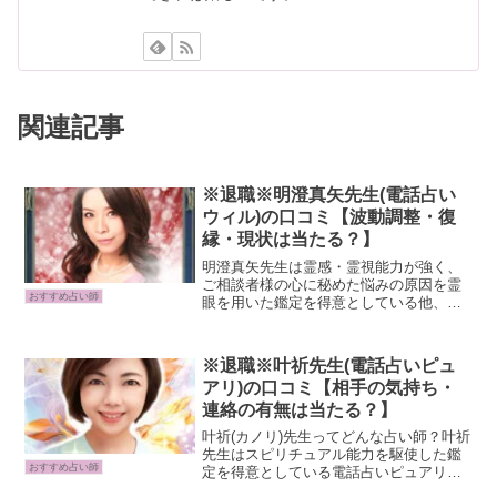
関連記事
※退職※明澄真矢先生(電話占い
ウィル)の口コミ【波動調整・復
縁・現状は当たる？】
明澄真矢先生は霊感・霊視能力が強く、
ご相談者様の心に秘めた悩みの原因を霊
おすすめ占い師
眼を用いた鑑定を得意としている他、千
手観音の千の手の力をお借りした占術は
幼少の頃より霊感と感受性が強かった先
生だからこそできる鑑定方法です。先生
※退職※叶祈先生(電話占いピュ
はハイヤーセルフからのメ...
アリ)の口コミ【相手の気持ち・
連絡の有無は当たる？】
叶祈(カノリ)先生ってどんな占い師？叶祈
先生はスピリチュアル能力を駆使した鑑
おすすめ占い師
定を得意としている電話占いピュアリの
占い師です。実力派サイキッカーである