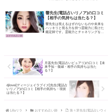
霊感家系に生まれ持った力と多彩なスピ
リチュアル能力を駆使し、お相手の気持
ちや近未来の流れを鮮明に視通してくだ
響先生(電話占いリノア)の口コミ
さいます。恋愛成就や復...
【相手の気持ちは当たる？】
響先生は視えるはずのないものや未来を
ハッキリと視る力を持つ霊能力に長けた
鑑定師です。霊能力とチャネリングを得
意としている先生の鑑定では、知りたい
おすすめ占い師
ことや問題解決の糸口などを明確に視る
ことができ具体的なアドバイスで解決へ
と導いてくれます。響先生...
月遥先生(電話占いピュアリ)の口コミ【未
来予知・復縁・相手の気持ちは当た
る？】
djlovei[ディージェイラブイズ]先生(電話占
いリノア)の口コミ【相手の気持ち・現状
は当たる？】
Lillaリラ
おすすめ占い師
珠々芽先生(電話占いウィ