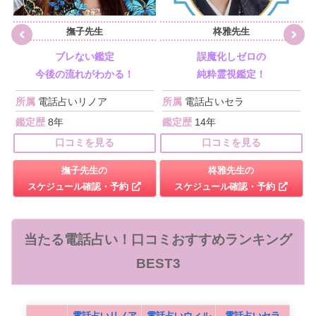
撫子先生
柊雅先生
ブレない鑑定
誤魔化しゼロの
今後の流れがわかる！
純粋霊視鑑定！
所属
電話占いリノア
所属
電話占いセラ
鑑定歴
8年
鑑定歴
14年
口コミを見る
口コミを見る
撫子先生の
柊雅先生の
スケジュール確認・予約
スケジュール確認・予約
当たる電話占い！口コミおすすめランキング
BEST3
電話占いリノア
電話占いウィル
電話占いセラ