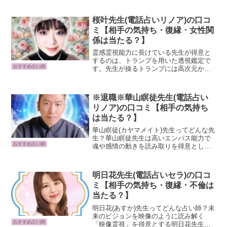
桜叶先生(電話占いリノア)の口コ
ミ【相手の気持ち・復縁・女性関
係は当たる？】
霊感霊視能力に長けている先生が得意と
するのは、トランプを用いた透視鑑定で
おすすめ占い師
す。先生が操るトランプには高次元から
のメッセージが宿り、触れることで気持
ち・人物像・お悩みなど、ご相談者に関
わるあらゆる内容を透視することができ
※退職※華山瞑徒先生(電話占い
ます。そんな先生が最も得...
リノア)の口コミ【相手の気持ち
は当たる？】
華山瞑徒(カヤマメイト)先生ってどんな先
生？華山瞑徒先生は高いエンパス能力で
おすすめ占い師
魂や感情の動きを読み取りを得意として
いる電話占いリノアの鑑定師です。華山
先生は冥王星と高次元のエネルギーで新
たな視点から的確にアドバイスしてくれ
明日花先生(電話占いセラ)の口コ
ます。穏やかで温かい...
ミ【相手の気持ち・復縁・不倫は
当たる？】
明日花(あすか)先生ってどんな占い師？未
来のビジョンを映像のように読み解く
おすすめ占い師
「映像霊視」を得意とする明日花先生。