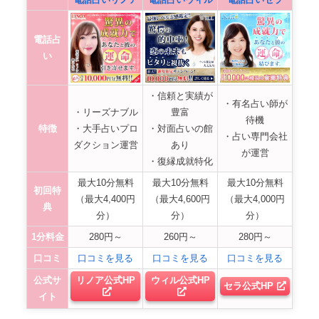
電話占
い
・信頼と実績が
・有名占い師が
・リーズナブル
豊富
待機
特徴
・大手占いプロ
・対面占いの館
・占い専門会社
ダクション運営
あり
が運営
・復縁成就特化
最大10分無料
最大10分無料
最大10分無料
初回特
（最大4,400円
（最大4,600円
（最大4,000円
典
分）
分）
分）
1分料金
280円～
260円～
280円～
口コミ
口コミを見る
口コミを見る
口コミを見る
公式サ
リノア公式HP
ウィル公式HP
セラ公式HP
イト