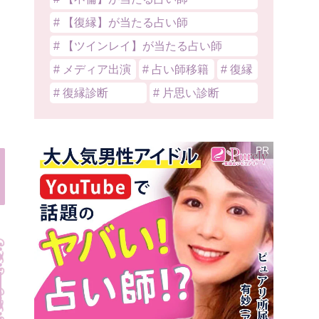
# 【復縁】が当たる占い師
# 【ツインレイ】が当たる占い師
# メディア出演
# 占い師移籍
# 復縁
# 復縁診断
# 片思い診断