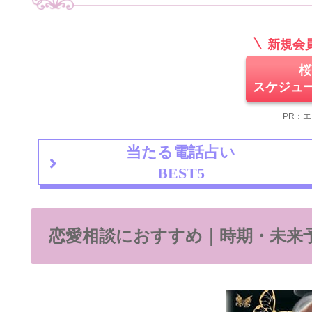
新規会
桜
スケジュ
PR：
当たる電話占い
BEST5
恋愛相談におすすめ｜時期・未来